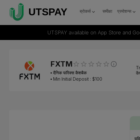
ब्रोकर्स
समीक्षा
प्रमोशन्स
UTSPAY available on App Store and Go
FXTM
Tr
⦁
दैनिक फॉरेक्स कैशबैक
कै
⦁ Min Initial Deposit : $
100
यदि