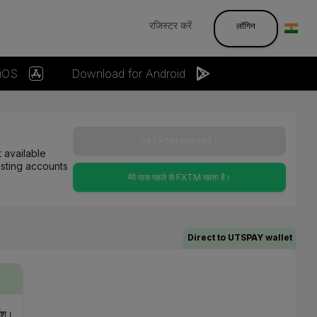
रजिस्टर करें
लॉगिन
 iOS
Download for Android
नई FXTM खाता खोलें।
 available
isting accounts
मेरे पास पहले से FXTM खाता है।
Direct to UTSPAY wallet
देश।