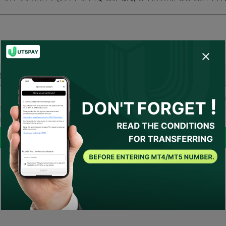
कृपया अपना लाइव खाता नंबर दर्ज करें।
सहमत हो गए हैं
उपयोग की शर्तें
और
गोपनीयता नीति
और
मैं सहमति देता/देती हूँ कि UTSPA
तिनिधि बने या मेरी ओर से ब्रोकर से संपर्क करे। यदि कोई आवश्यक शर्तें हों, तो UTSPAY को 
हकार माना जाएगा।
जमा करें