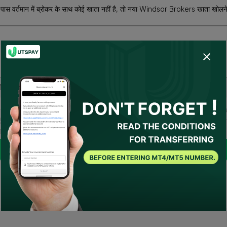
पास वर्तमान में ब्रोकर के साथ कोई खाता नहीं है, तो नया Windsor Brokers खाता खोलने क
कृपया अपना लाइव खाता नंबर दर्ज करें।
सहमत हो गए हैं
उपयोग की शर्तें
और
गोपनीयता नीति
और
मैं सहमति देता/देती हूँ कि UTSPA
तिनिधि बने या मेरी ओर से ब्रोकर से संपर्क करे। यदि कोई आवश्यक शर्तें हों, तो UTSPAY को 
हकार माना जाएगा।
जमा करें