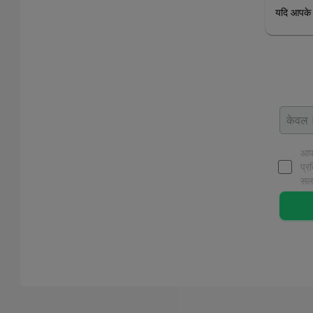
यदि आपके 
आप 
प्र
सला