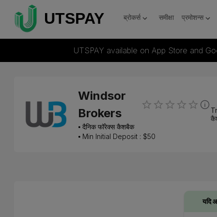
ब्रोकर्स
समीक्षा
प्रमोशन्स
UTSPAY available on App Store and Go
Windsor
Tr
Brokers
कै
⦁
दैनिक फॉरेक्स कैशबैक
⦁ Min Initial Deposit : $
50
यदि आ