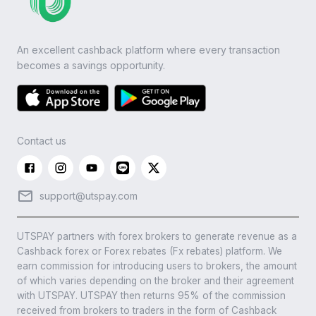
An excellent cashback platform where every transaction
becomes a savings opportunity.
Contact us
support@utspay.com
UTSPAY partners with forex brokers to generate revenue as a
Cashback forex or Forex rebates (Fx rebates) platform. We
earn commission for introducing users to brokers, the amount
of which varies depending on the broker and their agreement
with UTSPAY. UTSPAY then returns 95% of the commission
received from brokers to traders in the form of Cashback