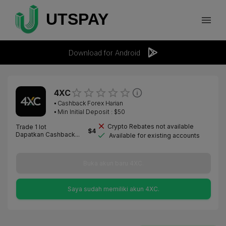
Download for Android
4XC
⦁
Cashback Forex Harian
⦁ Min Initial Deposit : $
50
Crypto Rebates not available
Trade 1 lot
$
4
Dapatkan Cashback...
Available for existing accounts
Buka akun baru 4XC.
Saya sudah memiliki akun 4XC.