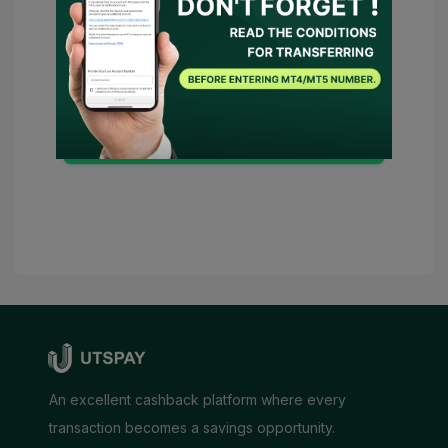
memberikan persetujuan kepada UTSPAY
untuk bertindak sebagai perwakilan saya
atau menghubungi broker atas nama
saya. Jika ada kondisi yang diperlukan,
UTSPAY akan dianggap sebagai
penasihat saya.
Kirimkan