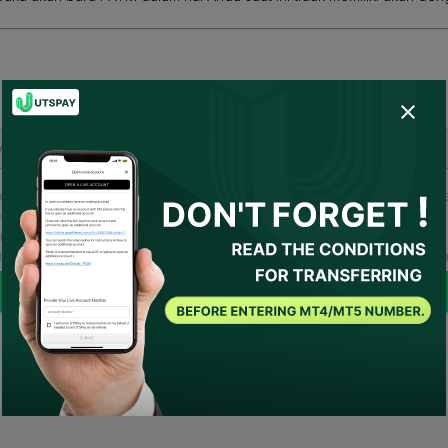
Silakan masukkan nomor akun Anda yang aktif.
da telah setuju
Ketentuan Penggunaan
dan
Kebijakan Privasi
dan
S
mberikan persetujuan kepada UTSPAY untuk bertindak sebagai
rwakilan saya atau menghubungi broker atas nama saya. Jika ada
ndisi yang diperlukan, UTSPAY akan dianggap sebagai penasihat sa
Kirimkan