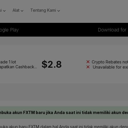
i
Alat
Tentang Kami
ogle Play
Download for
$
2.8
Crypto Rebates not
ade 1 lot
apatkan Cashback...
Unavailable for ex
ka akun FXTM baru jika Anda saat ini tidak memiliki akun de
buka akun baru FXTM dalam hal Anda saat ini tidak memiliki akun den