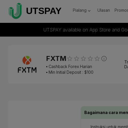
Pialang
Ulasan
Promos
UTSPAY available on App Store and Go
FXTM
Tr
⦁
Cashback Forex Harian
D
⦁ Min Initial Deposit : $
100
Bagaimana cara membu
Instruksi untuk mem