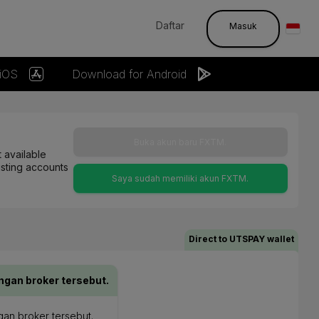
Daftar
Masuk
 iOS
Download for Android
Buka akun baru FXTM.
 available
isting accounts
Saya sudah memiliki akun FXTM.
Direct to UTSPAY wallet
ngan broker tersebut.
gan broker tersebut.