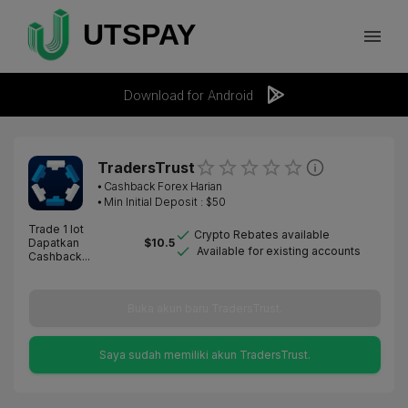
Download for Android
TradersTrust
⦁
Cashback Forex Harian
⦁ Min Initial Deposit : $
50
Trade 1 lot
Crypto Rebates available
Dapatkan
$
10.5
Available for existing accounts
Cashback...
Buka akun baru TradersTrust.
Saya sudah memiliki akun TradersTrust.