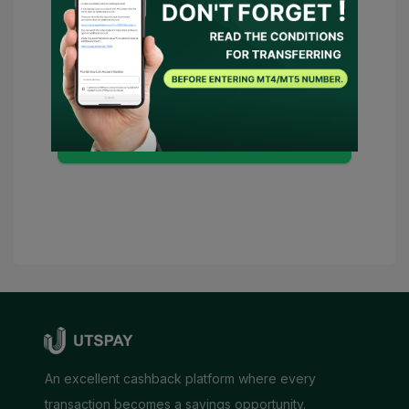
dan
Kebijakan Privasi
dan
Saya
memberikan persetujuan kepada UTSPAY
untuk bertindak sebagai perwakilan saya
atau menghubungi broker atas nama
saya. Jika ada kondisi yang diperlukan,
UTSPAY akan dianggap sebagai
penasihat saya.
Kirimkan