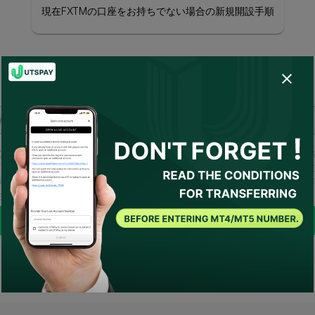
現在FXTMの口座をお持ちでない場合の新規開設手順
ライブ口座番号を入力してください。
なたは以下に同意しました：
利用規約
および
プライバシーポリシー
TSPAYが私の代理人として、または私に代わってブローカーへ連絡する
同意します。必要な条件がある場合、UTSPAYは私のアドバイザーとし
されます。
送信