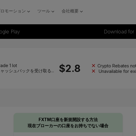
プロモーション
ツール
会社概要
ogle Play
Download for
$
2.8
ade 1 lot
Crypto Rebates not
ャッシュバックを受け取る...
Unavailable for ex
FXTM口座を新規開設する方法
現在ブローカーの口座をお持ちでない場合