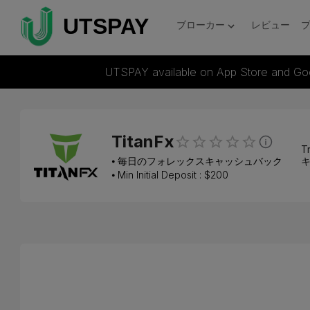
ブローカー
レビュー
UTSPAY available on App Store and Go
TitanFx
Tr
⦁
毎日のフォレックスキャッシュバック
キ
⦁ Min Initial Deposit : $
200