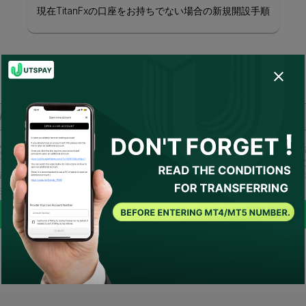
現在TitanFxの口座をお持ちでない場合の新規開設手順
ライブ口座番号を入力してください。
なたは以下に同意しました：
利用規約
および
プライバシーポリシー
TSPAYが私の代理人として、または私に代わってブローカーへ連絡する
同意します。必要な条件がある場合、UTSPAYは私のアドバイザーとし
されます。
送信