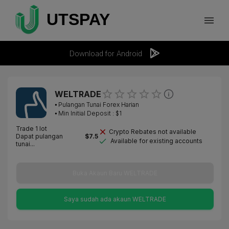
Download for Android
WELTRADE
⦁
Pulangan Tunai Forex Harian
⦁ Min Initial Deposit : $
1
Trade 1 lot
Crypto Rebates not available
Dapat pulangan
$
7.5
Available for existing accounts
tunai...
Buka Akaun Baru WELTRADE
Saya sudah ada akaun WELTRADE