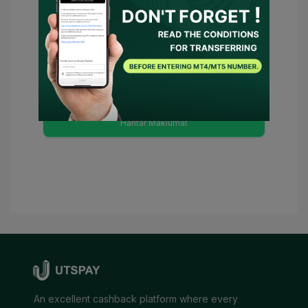
Anda telah bersetuju
Syarat Penggunaan
dan
Polisi Privasi
dan
Saya bersetuju
untuk UTSPAY bertindak sebagai wakil
saya atau menghubungi broker bagi
pihak saya. Sekiranya terdapat syarat
yang perlu, UTSPAY akan dianggap
sebagai penasihat saya.
Hantar Maklumat