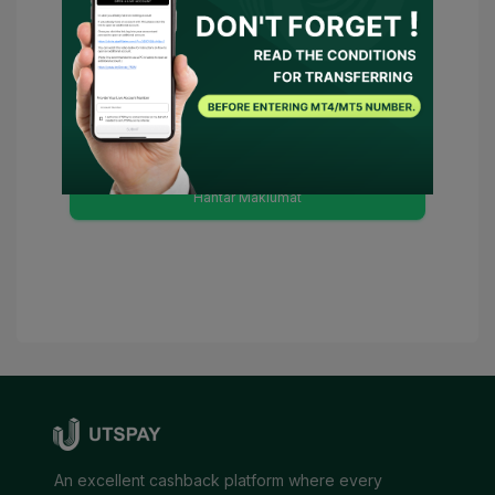
Anda telah bersetuju
Syarat Penggunaan
dan
Polisi Privasi
dan
Saya bersetuju
untuk UTSPAY bertindak sebagai wakil
saya atau menghubungi broker bagi
pihak saya. Sekiranya terdapat syarat
yang perlu, UTSPAY akan dianggap
sebagai penasihat saya.
Hantar Maklumat