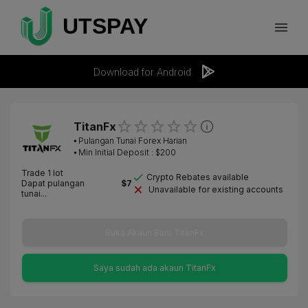
Download for Android
TitanFx
⦁
Pulangan Tunai Forex Harian
⦁ Min Initial Deposit : $
200
Trade 1 lot
Crypto Rebates available
Dapat pulangan
$
7
Unavailable for existing accounts
tunai...
Buka Akaun Baru TitanFx
Saya sudah ada akaun TitanFx