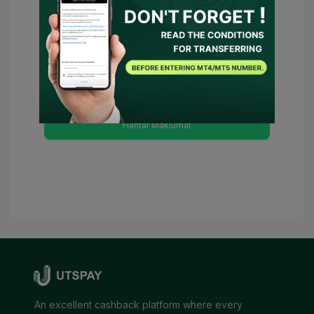
Anda telah bersetuju
Syarat Penggunaan
dan
Polisi Privasi
dan
Saya bersetuju
untuk UTSPAY bertindak sebagai wakil
saya atau menghubungi broker bagi
pihak saya. Sekiranya terdapat syarat
yang perlu, UTSPAY akan dianggap
sebagai penasihat saya.
Hantar Maklumat