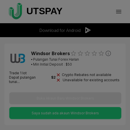
Download for Android
Windsor Brokers
⦁
Pulangan Tunai Forex Harian
⦁ Min Initial Deposit : $
50
Trade 1 lot
Crypto Rebates not available
Dapat pulangan
$
2
Unavailable for existing accounts
tunai...
Buka Akaun Baru Windsor Brokers
Saya sudah ada akaun Windsor Brokers