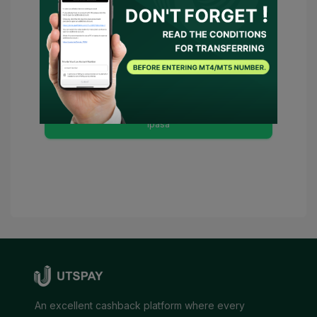
Paggamit
at
Patakaran sa Pagkapribado
at
Sumasang-ayon ako na maging
kinatawan o makipag-ugnayan ang
UTSPAY sa broker sa aking ngalan. Kung
may mga kinakailangang kondisyon, ang
UTSPAY ay ituturing kong aking
tagapayo.
Ipasa