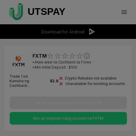
Download for Android
FXTM
⦁
Araw-araw na Cashback sa Forex
⦁ Min Initial Deposit : $
100
Trade 1 lot
Crypto Rebates not available
Kumuha ng
$
2.8
Unavailable for existing accounts
Cashback...
Buksan ang bagong account ng FXTM.
Ako ay mayroon nang account na FXTM.