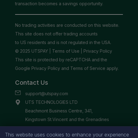
This website uses cookies to enhance your experience