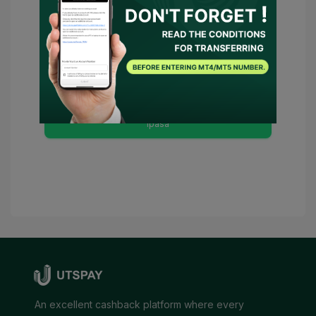
Paggamit
at
Patakaran sa Pagkapribado
at
Sumasang-ayon ako na maging
kinatawan o makipag-ugnayan ang
UTSPAY sa broker sa aking ngalan. Kung
may mga kinakailangang kondisyon, ang
UTSPAY ay ituturing kong aking
tagapayo.
Ipasa