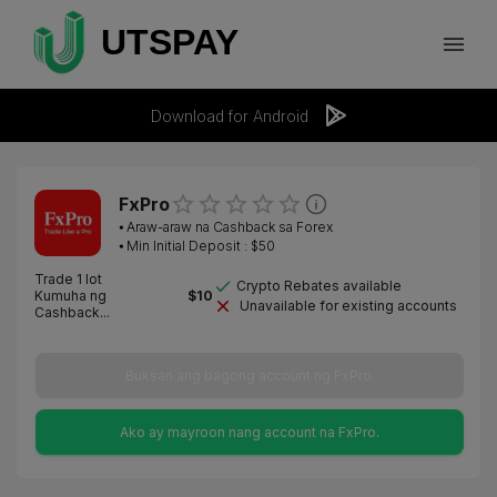
Download for Android
FxPro
⦁
Araw-araw na Cashback sa Forex
⦁ Min Initial Deposit : $
50
Trade 1 lot
Crypto Rebates available
Kumuha ng
$
10
Unavailable for existing accounts
Cashback...
Buksan ang bagong account ng FxPro.
Ako ay mayroon nang account na FxPro.