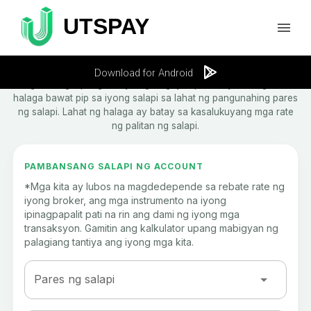
Kalkulator ng Pips
Download for Android
Ang kasangkapang ito ay nagbibigay impormasyon tungkol sa
halaga bawat pip sa iyong salapi sa lahat ng pangunahing pares
ng salapi. Lahat ng halaga ay batay sa kasalukuyang mga rate
ng palitan ng salapi.
PAMBANSANG SALAPI NG ACCOUNT
*Mga kita ay lubos na magdedepende sa rebate rate ng
iyong broker, ang mga instrumento na iyong
ipinagpapalit pati na rin ang dami ng iyong mga
transaksyon. Gamitin ang kalkulator upang mabigyan ng
palagiang tantiya ang iyong mga kita.
Pares ng salapi