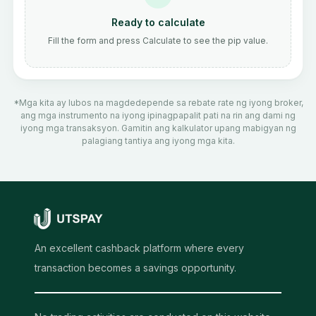
Ready to calculate
Fill the form and press Calculate to see the pip value.
*Mga kita ay lubos na magdedepende sa rebate rate ng iyong broker,
ang mga instrumento na iyong ipinagpapalit pati na rin ang dami ng
iyong mga transaksyon. Gamitin ang kalkulator upang mabigyan ng
palagiang tantiya ang iyong mga kita.