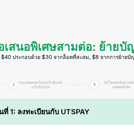
้อเสนอพิเศษสามต่อ: ย้ายบัญ
 $40 ประกอบด้วย $30 จากล็อตที่สะสม, $8 จากการย้ายบั
ระบุแพลตฟอร์มฟอเร็กซ์แคช
อัปโหลดหลักฐานบั
2
3
แบ็กปัจจุบัน
แพลตฟอร์ม
อนที่ 1: ลงทะเบียนกับ UTSPAY