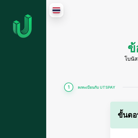
ข
โบนัส
1
ลงทะเบียนกับ UTSPAY
ขั้นต