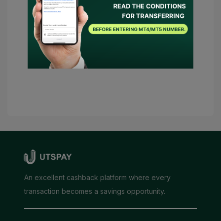
UTSPAY đại diện hoặc liên hệ với nhà môi
giới thay mặt tôi. Trong trường hợp có
điều kiện cần thiết, UTSPAY sẽ được coi là
cố vấn của tôi.
Gửi thông tin