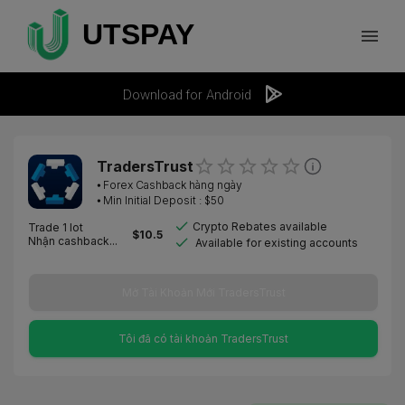
Download for Android
TradersTrust
⦁
Forex Cashback hàng ngày
⦁ Min Initial Deposit : $
50
Crypto Rebates available
Trade 1 lot
$
10.5
Nhận cashback...
Available for existing accounts
Mở Tài Khoản Mới TradersTrust
Tôi đã có tài khoản TradersTrust